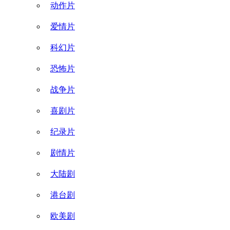
动作片
爱情片
科幻片
恐怖片
战争片
喜剧片
纪录片
剧情片
大陆剧
港台剧
欧美剧