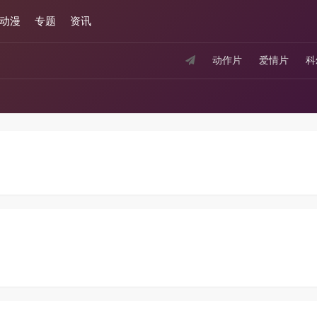
动漫
专题
资讯
动作片
爱情片
科