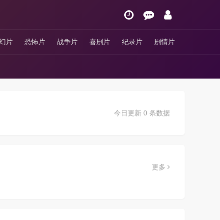
幻片
恐怖片
战争片
喜剧片
纪录片
剧情片
今日更新 0 条数据
更多