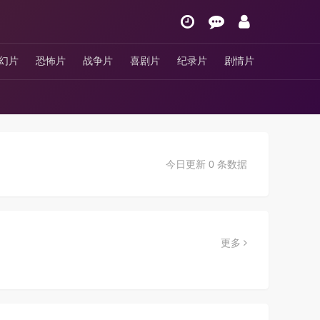
幻片
恐怖片
战争片
喜剧片
纪录片
剧情片
今日更新 0 条数据
更多