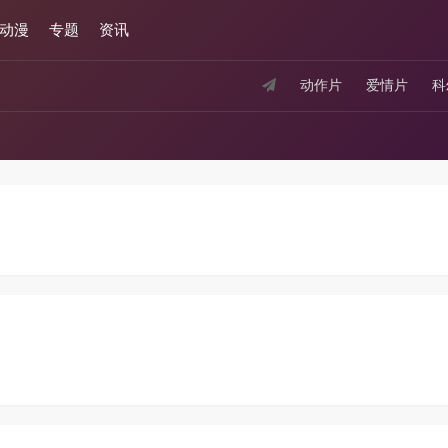
动漫
专题
资讯
动作片
爱情片
科