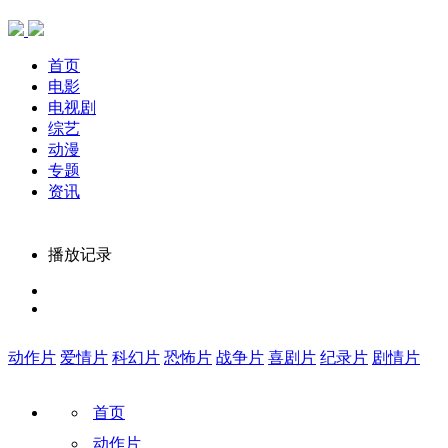
首页
电影
电视剧
综艺
动漫
专题
资讯
播放记录
动作片
爱情片
科幻片
恐怖片
战争片
喜剧片
纪录片
剧情片
首页
动作片