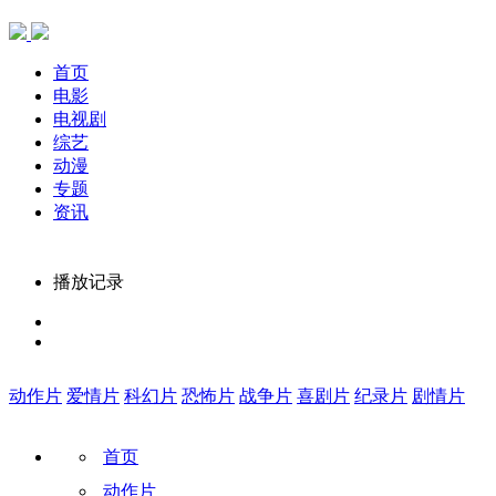
首页
电影
电视剧
综艺
动漫
专题
资讯
播放记录
动作片
爱情片
科幻片
恐怖片
战争片
喜剧片
纪录片
剧情片
首页
动作片