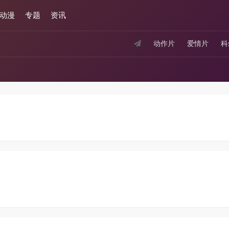
动漫
专题
资讯
动作片
爱情片
科