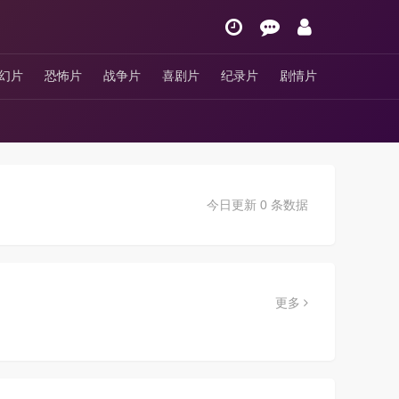
幻片
恐怖片
战争片
喜剧片
纪录片
剧情片
今日更新 0 条数据
更多