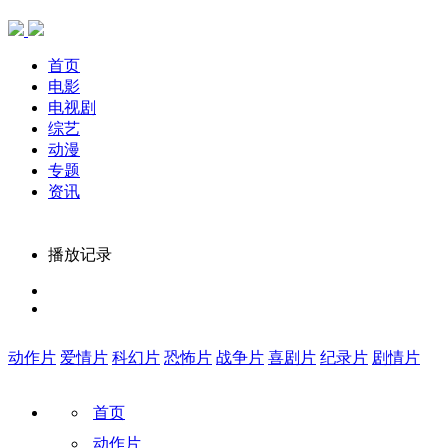
首页
电影
电视剧
综艺
动漫
专题
资讯
播放记录
动作片
爱情片
科幻片
恐怖片
战争片
喜剧片
纪录片
剧情片
首页
动作片