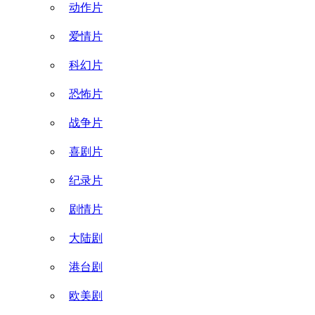
动作片
爱情片
科幻片
恐怖片
战争片
喜剧片
纪录片
剧情片
大陆剧
港台剧
欧美剧