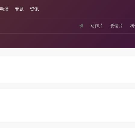
动漫
专题
资讯
动作片
爱情片
科