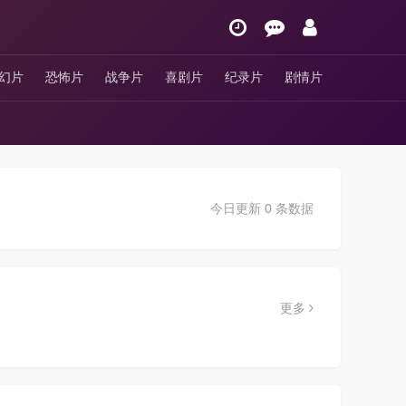
幻片
恐怖片
战争片
喜剧片
纪录片
剧情片
今日更新 0 条数据
更多