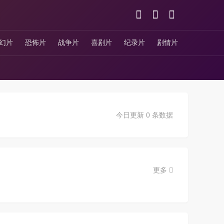
幻片
恐怖片
战争片
喜剧片
纪录片
剧情片
今日更新 0 条数据
更多