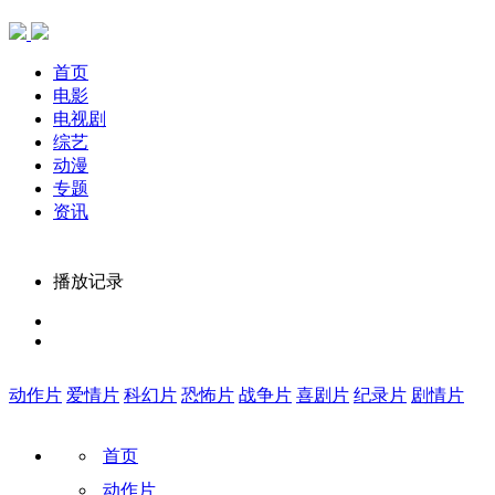
首页
电影
电视剧
综艺
动漫
专题
资讯
播放记录
动作片
爱情片
科幻片
恐怖片
战争片
喜剧片
纪录片
剧情片
首页
动作片