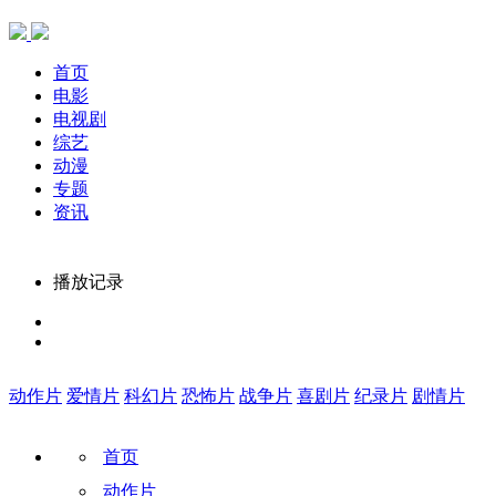
首页
电影
电视剧
综艺
动漫
专题
资讯
播放记录
动作片
爱情片
科幻片
恐怖片
战争片
喜剧片
纪录片
剧情片
首页
动作片