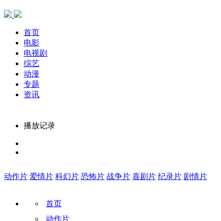
首页
电影
电视剧
综艺
动漫
专题
资讯
播放记录
动作片
爱情片
科幻片
恐怖片
战争片
喜剧片
纪录片
剧情片
首页
动作片