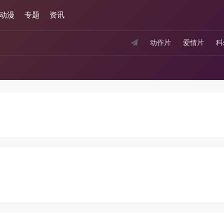
动漫
专题
资讯
动作片
爱情片
科