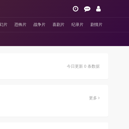
幻片
恐怖片
战争片
喜剧片
纪录片
剧情片
今日更新 0 条数据
更多