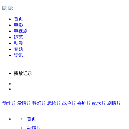
首页
电影
电视剧
综艺
动漫
专题
资讯
播放记录
动作片
爱情片
科幻片
恐怖片
战争片
喜剧片
纪录片
剧情片
首页
动作片