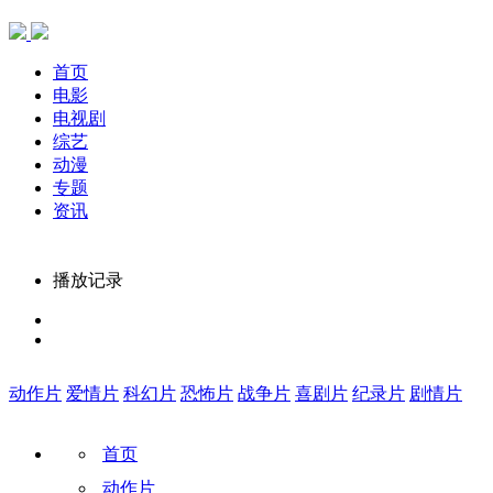
首页
电影
电视剧
综艺
动漫
专题
资讯
播放记录
动作片
爱情片
科幻片
恐怖片
战争片
喜剧片
纪录片
剧情片
首页
动作片