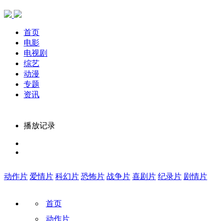
首页
电影
电视剧
综艺
动漫
专题
资讯
播放记录
动作片
爱情片
科幻片
恐怖片
战争片
喜剧片
纪录片
剧情片
首页
动作片