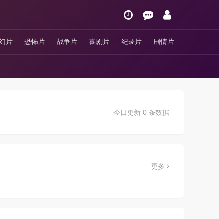
幻片
恐怖片
战争片
喜剧片
纪录片
剧情片
今日更新 0 条数据
更多