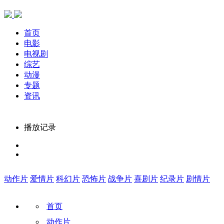
首页
电影
电视剧
综艺
动漫
专题
资讯
播放记录
动作片
爱情片
科幻片
恐怖片
战争片
喜剧片
纪录片
剧情片
首页
动作片