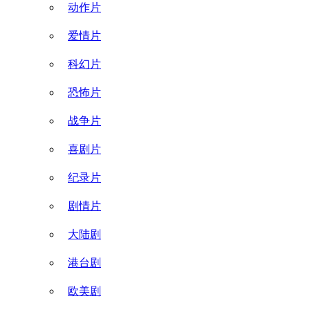
动作片
爱情片
科幻片
恐怖片
战争片
喜剧片
纪录片
剧情片
大陆剧
港台剧
欧美剧