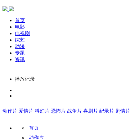
首页
电影
电视剧
综艺
动漫
专题
资讯
播放记录
动作片
爱情片
科幻片
恐怖片
战争片
喜剧片
纪录片
剧情片
首页
动作片