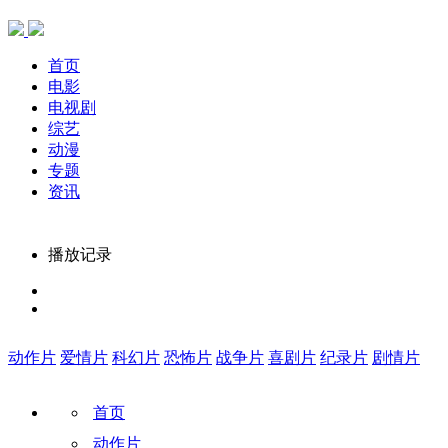
首页
电影
电视剧
综艺
动漫
专题
资讯
播放记录
动作片
爱情片
科幻片
恐怖片
战争片
喜剧片
纪录片
剧情片
首页
动作片