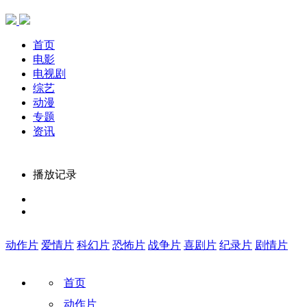
首页
电影
电视剧
综艺
动漫
专题
资讯
播放记录
动作片
爱情片
科幻片
恐怖片
战争片
喜剧片
纪录片
剧情片
首页
动作片