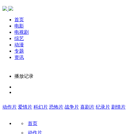
首页
电影
电视剧
综艺
动漫
专题
资讯
播放记录
动作片
爱情片
科幻片
恐怖片
战争片
喜剧片
纪录片
剧情片
首页
动作片