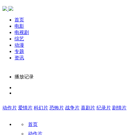
首页
电影
电视剧
综艺
动漫
专题
资讯
播放记录
动作片
爱情片
科幻片
恐怖片
战争片
喜剧片
纪录片
剧情片
首页
动作片