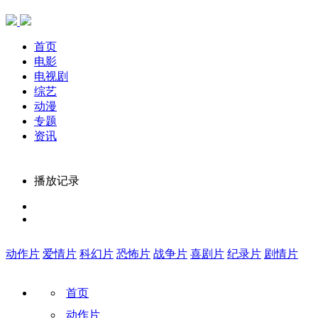
首页
电影
电视剧
综艺
动漫
专题
资讯
播放记录
动作片
爱情片
科幻片
恐怖片
战争片
喜剧片
纪录片
剧情片
首页
动作片