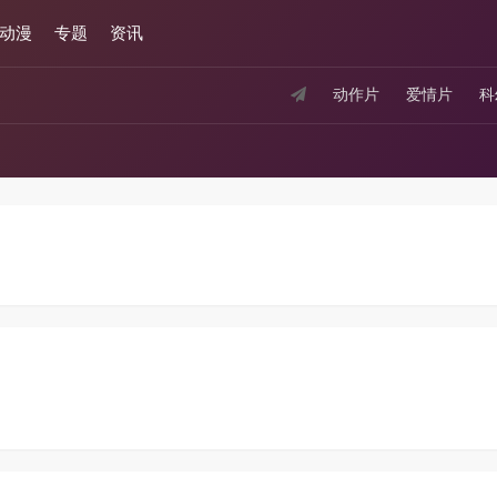
动漫
专题
资讯
动作片
爱情片
科