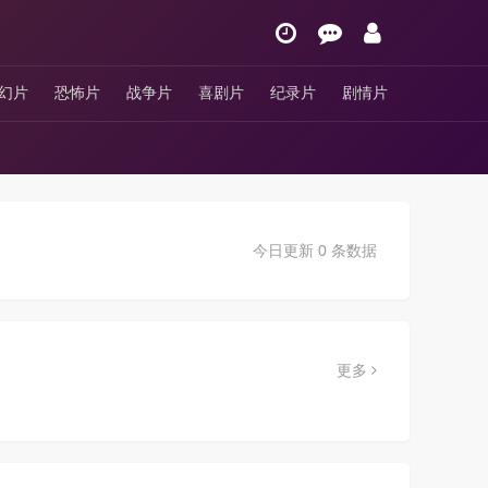
幻片
恐怖片
战争片
喜剧片
纪录片
剧情片
今日更新 0 条数据
更多