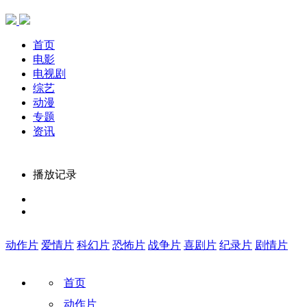
首页
电影
电视剧
综艺
动漫
专题
资讯
播放记录
动作片
爱情片
科幻片
恐怖片
战争片
喜剧片
纪录片
剧情片
首页
动作片