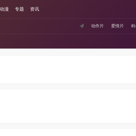
动漫
专题
资讯
动作片
爱情片
科