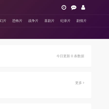
幻片
恐怖片
战争片
喜剧片
纪录片
剧情片
今日更新 0 条数据
更多