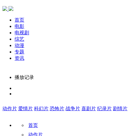
首页
电影
电视剧
综艺
动漫
专题
资讯
播放记录
动作片
爱情片
科幻片
恐怖片
战争片
喜剧片
纪录片
剧情片
首页
动作片