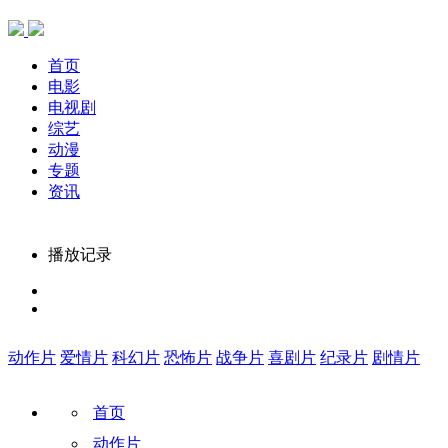
首页
电影
电视剧
综艺
动漫
专题
资讯
播放记录
动作片
爱情片
科幻片
恐怖片
战争片
喜剧片
纪录片
剧情片
首页
动作片