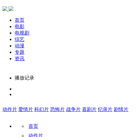
首页
电影
电视剧
综艺
动漫
专题
资讯
播放记录
动作片
爱情片
科幻片
恐怖片
战争片
喜剧片
纪录片
剧情片
首页
动作片