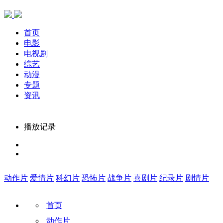
首页
电影
电视剧
综艺
动漫
专题
资讯
播放记录
动作片
爱情片
科幻片
恐怖片
战争片
喜剧片
纪录片
剧情片
首页
动作片