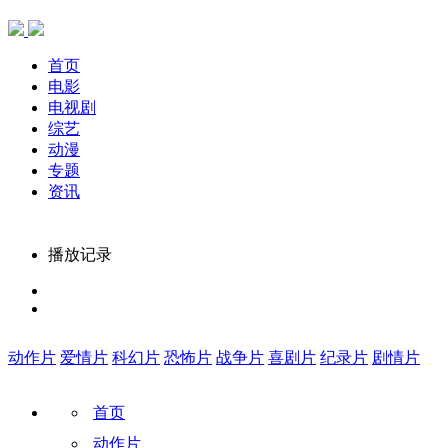
首页
电影
电视剧
综艺
动漫
专题
资讯
播放记录
动作片
爱情片
科幻片
恐怖片
战争片
喜剧片
纪录片
剧情片
首页
动作片