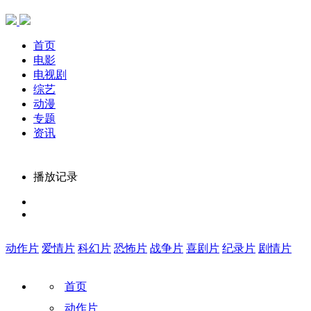
首页
电影
电视剧
综艺
动漫
专题
资讯
播放记录
动作片
爱情片
科幻片
恐怖片
战争片
喜剧片
纪录片
剧情片
首页
动作片