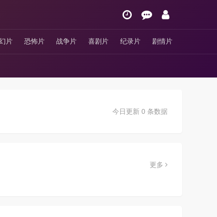
幻片
恐怖片
战争片
喜剧片
纪录片
剧情片
今日更新 0 条数据
更多