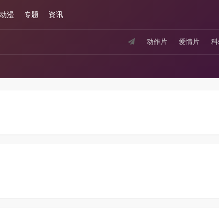
动漫
专题
资讯
动作片
爱情片
科