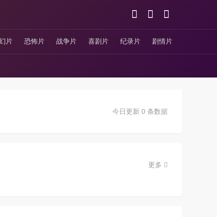
幻片
恐怖片
战争片
喜剧片
纪录片
剧情片
今日更新 0 条数据
更多