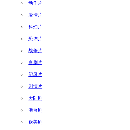
动作片
爱情片
科幻片
恐怖片
战争片
喜剧片
纪录片
剧情片
大陆剧
港台剧
欧美剧