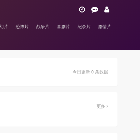
幻片
恐怖片
战争片
喜剧片
纪录片
剧情片
今日更新 0 条数据
更多