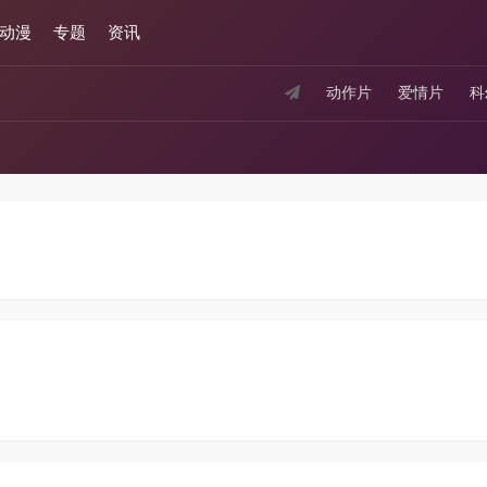
动漫
专题
资讯
动作片
爱情片
科