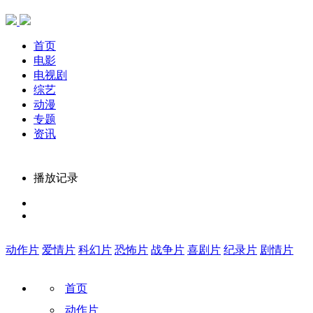
首页
电影
电视剧
综艺
动漫
专题
资讯
播放记录
动作片
爱情片
科幻片
恐怖片
战争片
喜剧片
纪录片
剧情片
首页
动作片