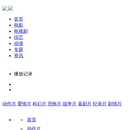
首页
电影
电视剧
综艺
动漫
专题
资讯
播放记录
动作片
爱情片
科幻片
恐怖片
战争片
喜剧片
纪录片
剧情片
首页
动作片