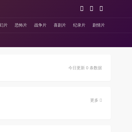
幻片
恐怖片
战争片
喜剧片
纪录片
剧情片
今日更新 0 条数据
更多