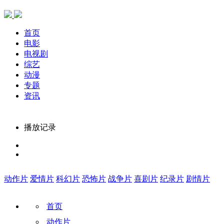
首页
电影
电视剧
综艺
动漫
专题
资讯
播放记录
动作片
爱情片
科幻片
恐怖片
战争片
喜剧片
纪录片
剧情片
首页
动作片