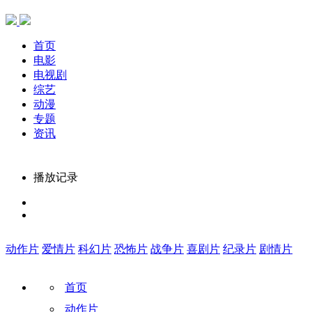
首页
电影
电视剧
综艺
动漫
专题
资讯
播放记录
动作片
爱情片
科幻片
恐怖片
战争片
喜剧片
纪录片
剧情片
首页
动作片