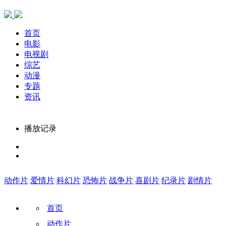
首页
电影
电视剧
综艺
动漫
专题
资讯
播放记录
动作片
爱情片
科幻片
恐怖片
战争片
喜剧片
纪录片
剧情片
首页
动作片