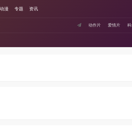
动漫
专题
资讯
动作片
爱情片
科