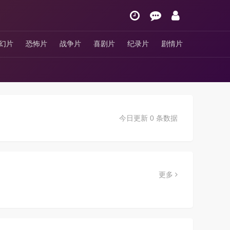
幻片
恐怖片
战争片
喜剧片
纪录片
剧情片
今日更新 0 条数据
更多