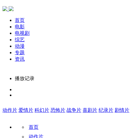
首页
电影
电视剧
综艺
动漫
专题
资讯
播放记录
动作片
爱情片
科幻片
恐怖片
战争片
喜剧片
纪录片
剧情片
首页
动作片