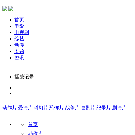
首页
电影
电视剧
综艺
动漫
专题
资讯
播放记录
动作片
爱情片
科幻片
恐怖片
战争片
喜剧片
纪录片
剧情片
首页
动作片