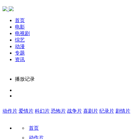
首页
电影
电视剧
综艺
动漫
专题
资讯
播放记录
动作片
爱情片
科幻片
恐怖片
战争片
喜剧片
纪录片
剧情片
首页
动作片