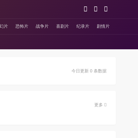
幻片
恐怖片
战争片
喜剧片
纪录片
剧情片
今日更新 0 条数据
更多